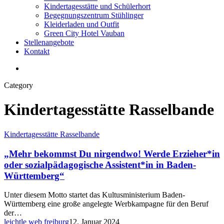
Kindertagesstätte und Schülerhort
Begegnungszentrum Stühlinger
Kleiderladen und Outfit
Green City Hotel Vauban
Stellenangebote
Kontakt
search
Category
Kindertagesstätte Rasselbande
„Mehr
Kindertagesstätte Rasselbande
bekommst
Du
„Mehr bekommst Du nirgendwo! Werde Erzieher*in
nirgendwo!
oder sozialpädagogische Assistent*in in Baden-
Werde
Württemberg“
Erzieher*in
oder
Unter diesem Motto startet das Kultusministerium Baden-
sozialpädagogische
Württemberg eine große angelegte Werbkampagne für den Beruf
Assistent*in
der…
in
leichtle web freiburg
12. Januar 2024
Baden-