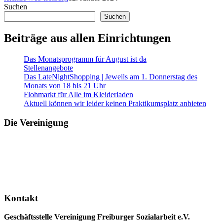
Suchen
Württemberg“
Suchen
Beiträge aus allen Einrichtungen
Das Monatsprogramm für August ist da
Stellenangebote
Das LateNightShopping | Jeweils am 1. Donnerstag des
Monats von 18 bis 21 Uhr
Flohmarkt für Alle im Kleiderladen
Aktuell können wir leider keinen Praktikumsplatz anbieten
Die Vereinigung
Kontakt
Geschäftsstelle Vereinigung Freiburger Sozialarbeit e.V.