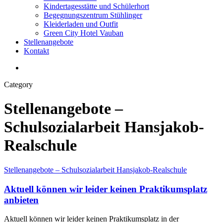
Kindertagesstätte und Schülerhort
Begegnungszentrum Stühlinger
Kleiderladen und Outfit
Green City Hotel Vauban
Stellenangebote
Kontakt
search
Category
Stellenangebote –
Schulsozialarbeit Hansjakob-
Realschule
Aktuell
Stellenangebote – Schulsozialarbeit Hansjakob-Realschule
können
wir
Aktuell können wir leider keinen Praktikumsplatz
leider
anbieten
keinen
Praktikumsplatz
Aktuell können wir leider keinen Praktikumsplatz in der