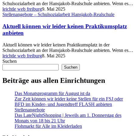
anbieten
Schulsozialarbeit an der Hansjakob-Realschule anbieten. Wenn es…
leichtle web freiburg
9. Mai 2025
Aktuell
Stellenangebote – Schulsozialarbeit Hansjakob-Realschule
können
wir
Aktuell können wir leider keinen Praktikumsplatz
leider
anbieten
keinen
Praktikumsplatz
Aktuell können wir leider keinen Praktikumsplatz in der
anbieten
Schulsozialarbeit an der Hansjakob-Realschule anbieten. Wenn es…
leichtle web freiburg
8. Mai 2025
Suchen
Suchen
Beiträge aus allen Einrichtungen
Das Monatsprogramm für August ist da
Zur Zeit können wir leider keine Stellen für ein FSJ oder
BFD im Kinder- und Jugendtreff FLASH anbieten
Stellenangebote
Das LateNightShopping | Jeweils am 1. Donnerstag des
Monats von 18 bis 21 Uhr
Flohmarkt für Alle im Kleiderladen