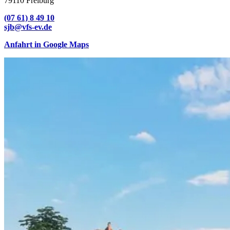
79110 Freiburg
(07 61) 8 49 10
sjb@vfs-ev.de
Anfahrt in Google Maps