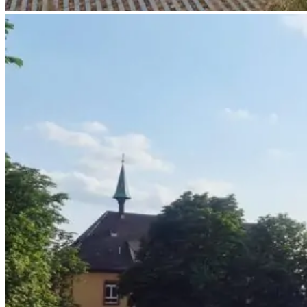
sozial-
und-
jugendzentrum-
breisacher-
hof-
mooswald-
01