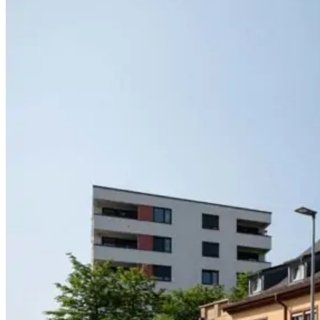
hof-
mooswald-
02