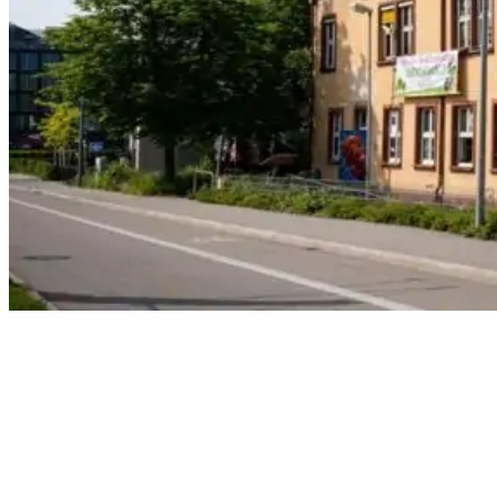
sozial-
und-
jugendzentrum-
breisacher-
hof-
mooswald-
03