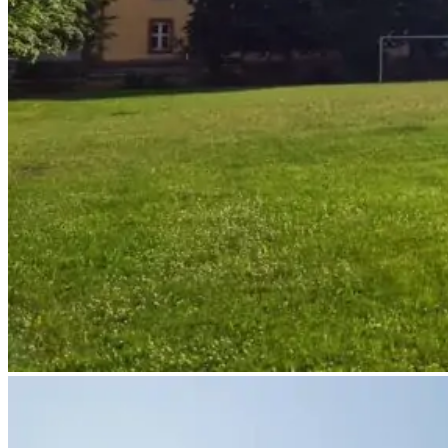
sozial-
und-
jugendzentrum-
breisacher-