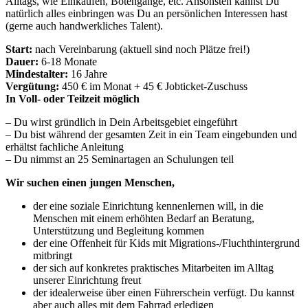
Alltags, wie Einkaufen, Botengänge, etc. Ansonsten kannst Du
natürlich alles einbringen was Du an persönlichen Interessen hast
(gerne auch handwerkliches Talent).
Start:
nach Vereinbarung (aktuell sind noch Plätze frei!)
Dauer:
6-18 Monate
Mindestalter:
16 Jahre
Vergütung:
450 € im Monat + 45 € Jobticket-Zuschuss
In Voll- oder Teilzeit möglich
– Du wirst gründlich in Dein Arbeitsgebiet eingeführt
– Du bist während der gesamten Zeit in ein Team eingebunden und
erhältst fachliche Anleitung
– Du nimmst an 25 Seminartagen an Schulungen teil
Wir suchen einen jungen Menschen,
der eine soziale Einrichtung kennenlernen will, in die
Menschen mit einem erhöhten Bedarf an Beratung,
Unterstützung und Begleitung kommen
der eine Offenheit für Kids mit Migrations-/Fluchthintergrund
mitbringt
der sich auf konkretes praktisches Mitarbeiten im Alltag
unserer Einrichtung freut
der idealerweise über einen Führerschein verfügt. Du kannst
aber auch alles mit dem Fahrrad erledigen